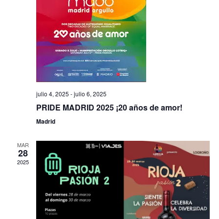
vistas
de
Evento
julio 4, 2025
-
julio 6, 2025
PRIDE MADRID 2025 ¡20 años de amor!
Madrid
MAR
28
2025