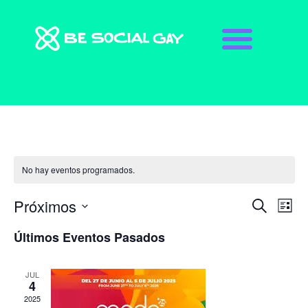
No hay eventos programados.
Próximos
Na
Navega
Buscar
Lista
de
de
Últimos Eventos Pasados
vis
búsque
de
JUL
y
4
Ev
2025